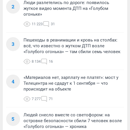
Люди разлетелись по дороге: появилось
2
жуткое видео момента ДТП на «Голубом
огоньке»
11 223
31
Пешеходы в реанимации и кровь на столбах:
3
всё, что известно о жутком ДТП возле
«Голубого огонька» — там сбили семь человек
8 134
16
«Материалов нет, зарплату не платят»: мост у
4
Телецентра не сдадут к 1 сентября — что
происходит на объекте
7 277
71
Людей снесло вместе со светофором: на
5
островке безопасности сбили 7 человек возле
«Голубого огонька» — хроника