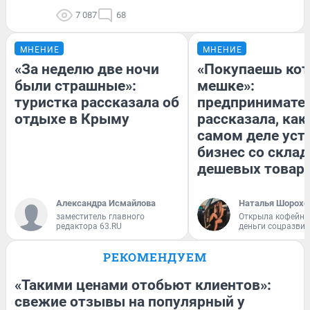
7 087
68
МНЕНИЕ
МНЕНИЕ
«За неделю две ночи
«Покупаешь кот
были страшные»:
мешке»:
туристка рассказала об
предпринимате
отдыхе в Крыму
рассказала, как
самом деле уст
бизнес со скла
дешевых товар
Александра Исмайлова
Наталья Шорохо
заместитель главного
Открыла кофейну
редактора 63.RU
деньги соцразви
РЕКОМЕНДУЕМ
«Такими ценами отобьют клиентов»:
свежие отзывы на популярный у