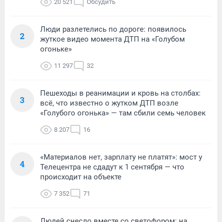
20 521
Обсудить
Люди разлетелись по дороге: появилось
2
жуткое видео момента ДТП на «Голубом
огоньке»
11 297
32
Пешеходы в реанимации и кровь на столбах:
3
всё, что известно о жутком ДТП возле
«Голубого огонька» — там сбили семь человек
8 207
16
«Материалов нет, зарплату не платят»: мост у
4
Телецентра не сдадут к 1 сентября — что
происходит на объекте
7 352
71
Людей снесло вместе со светофором: на