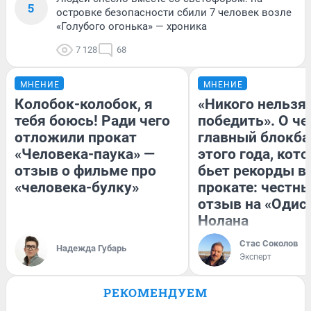
5
островке безопасности сбили 7 человек возле
«Голубого огонька» — хроника
7 128
68
МНЕНИЕ
МНЕНИЕ
Колобок-колобок, я
«Никого нельзя
тебя боюсь! Ради чего
победить». О ч
отложили прокат
главный блокба
«Человека-паука» —
этого года, кот
отзыв о фильме про
бьет рекорды в
«человека-булку»
прокате: честн
отзыв на «Одис
Нолана
Стас Соколов
Надежда Губарь
Эксперт
РЕКОМЕНДУЕМ