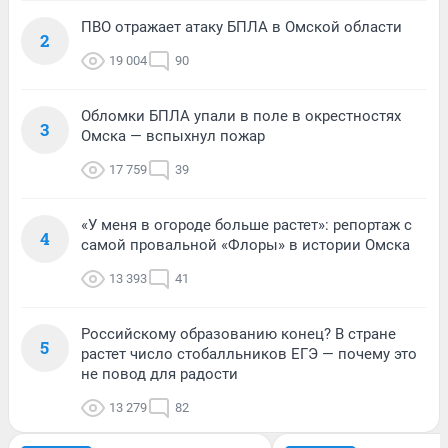
ПВО отражает атаку БПЛА в Омской области
2
19 004
90
Обломки БПЛА упали в поле в окрестностях
3
Омска — вспыхнул пожар
17 759
39
«У меня в огороде больше растет»: репортаж с
4
самой провальной «Флоры» в истории Омска
13 393
41
Российскому образованию конец? В стране
5
растет число стобалльников ЕГЭ — почему это
не повод для радости
13 279
82