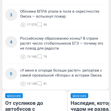
Обломки БПЛА упали в поле в окрестностях
3
Омска — вспыхнул пожар
17 575
39
Российскому образованию конец? В стране
4
растет число стобалльников ЕГЭ — почему это
не повод для радости
13 140
79
«У меня в огороде больше растет»: репортаж с
5
самой провальной «Флоры» в истории Омска
13 138
41
МНЕНИЕ
МНЕНИЕ
От сусликов до
Наследие, кото
автобусов с
чудом не разва