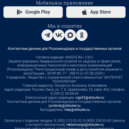
Мобильное приложение
Google Play
App Store
Мы в соцсетях
Контактные данные для Роскомнадзора и государственных органов
Сетевое издание «NGS55.RU» (18+)
Зарегистрировано Федеральной службой по надзору в сфере связи,
информационных технологий и массовых коммуникаций
(Роскомнадзор). Регистрационный номер и дата принятия решения о
регистрации - ЭЛ № ФС 77 - 78819 от 07.08.2020 г.
Учредитель: Общество с ограниченной ответственностью "ИНТЕРНЕТ
ТЕХНОЛОГИИ"
Главный редактор: Назарчук Ангелина Алексеевна
Адрес редакции: Россия, Омск, ул. Т. К. Щербанева, 25, офис 402, телефон
8 (3812) 38-08-69
Электронный адрес редакции:
ngs55@shkulev.ru
Контактные данные для Роскомнадзора и государственных органов:
juristnsk@shkulev.ru
Техподдержка:
help@shkulev.ru
Связаться с отделом продаж: 8 (383) 212-52-52, 8 (800) 200-03-83 (звонок
с сотового бесплатный),
reklamangs@shkulev.ru
Редакция сайта не несет ответственности за достоверность