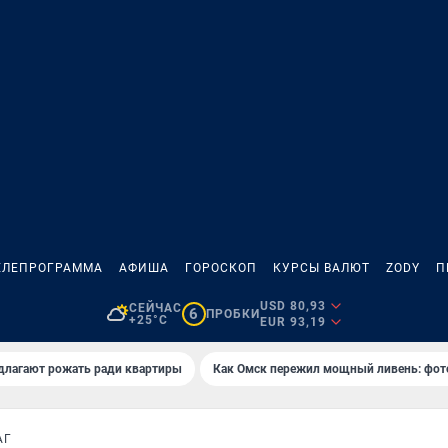
ЕЛЕПРОГРАММА
АФИША
ГОРОСКОП
КУРСЫ ВАЛЮТ
ZODY
П
USD 80,93
СЕЙЧАС
6
ПРОБКИ
+25°C
EUR 93,19
длагают рожать ради квартиры
Как Омск пережил мощный ливень: фот
АГ