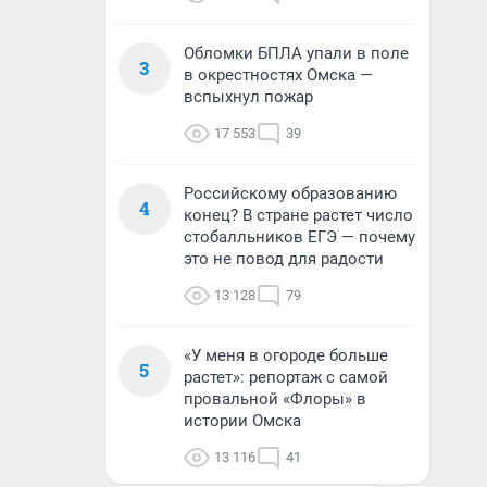
Обломки БПЛА упали в поле
3
в окрестностях Омска —
вспыхнул пожар
17 553
39
Российскому образованию
4
конец? В стране растет число
стобалльников ЕГЭ — почему
это не повод для радости
13 128
79
«У меня в огороде больше
5
растет»: репортаж с самой
провальной «Флоры» в
истории Омска
13 116
41