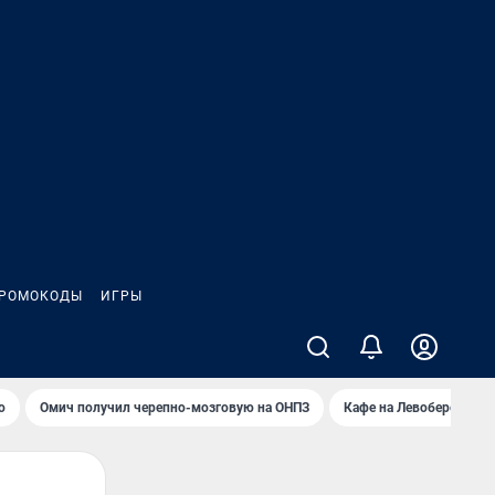
РОМОКОДЫ
ИГРЫ
о
Омич получил черепно-мозговую на ОНПЗ
Кафе на Левобережье в