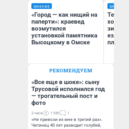
МНЕНИЕ
МНЕНИЕ
«Город — как нищий на
Тепло 
паперти»: краевед
холодн
возмутился
зимой.
установкой памятника
ездит н
Высоцкому в Омске
плюсы 
РЕКОМЕНДУЕМ
Игорь Коновалов
Д
Историк
«Все еще в шоке»: сыну
Трусовой исполнился год
— трогательный пост и
фото
2 часа
1 930
1
«Не привози их мне в третий раз».
Читинец 40 лет разводит голубей,