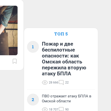
ТОП 5
Пожар и две
1
беспилотные
опасности: как
Омская область
пережила вторую
атаку БПЛА
28 666
22
ПВО отражает атаку БПЛА в
2
Омской области
18 707
90