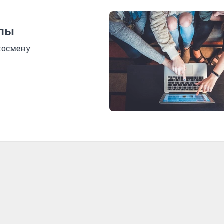
улы
носмену