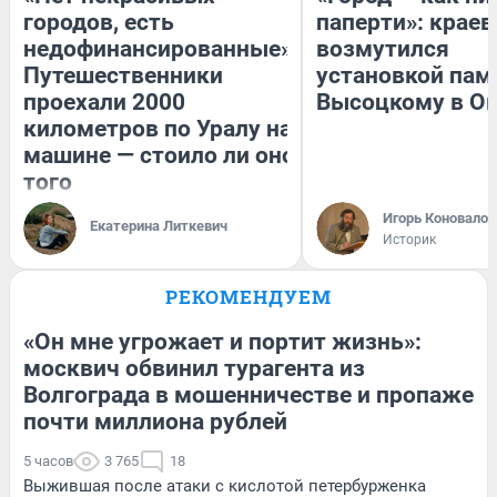
городов, есть
паперти»: краев
недофинансированные».
возмутился
Путешественники
установкой пам
проехали 2000
Высоцкому в О
километров по Уралу на
машине — стоило ли оно
того
Игорь Коновалов
Екатерина Литкевич
Историк
РЕКОМЕНДУЕМ
«Он мне угрожает и портит жизнь»:
москвич обвинил турагента из
Волгограда в мошенничестве и пропаже
почти миллиона рублей
5 часов
3 765
18
Выжившая после атаки с кислотой петербурженка