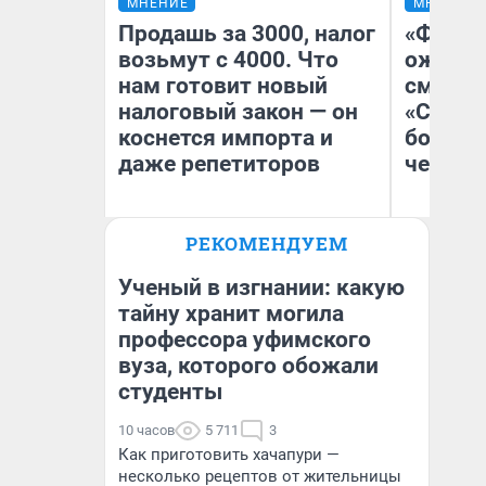
МНЕНИЕ
МНЕНИЕ
Продашь за 3000, налог
«Финал
возьмут с 4000. Что
ожидан
нам готовит новый
смотре
налоговый закон — он
«Стары
коснется импорта и
большо
даже репетиторов
честна
РЕКОМЕНДУЕМ
Анастасия Завгородняя
На
Ученый в изгнании: какую
тайну хранит могила
профессора уфимского
вуза, которого обожали
студенты
10 часов
5 711
3
Как приготовить хачапури —
несколько рецептов от жительницы