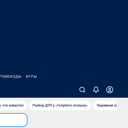
РОМОКОДЫ
ИГРЫ
, что известно
Разбор ДТП у «Голубого огонька»
Тюремная система