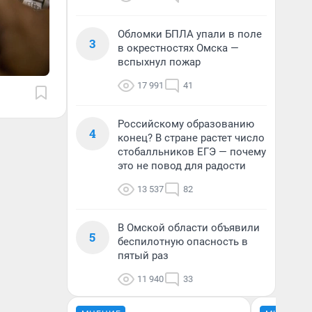
Обломки БПЛА упали в поле
3
в окрестностях Омска —
вспыхнул пожар
17 991
41
Российскому образованию
4
конец? В стране растет число
стобалльников ЕГЭ — почему
это не повод для радости
13 537
82
В Омской области объявили
5
беспилотную опасность в
пятый раз
11 940
33