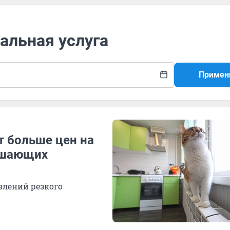
альная услуга
Примен
т больше цен на
рашающих
явлений резкого