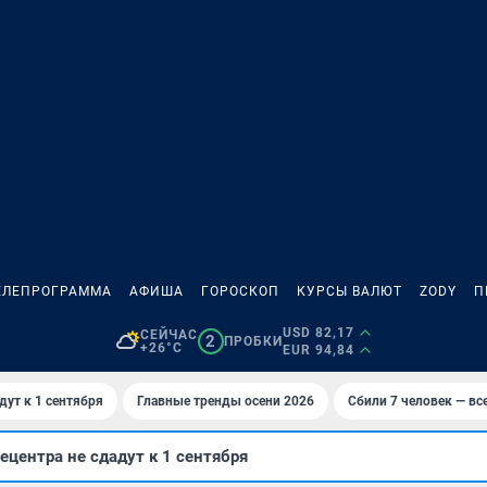
ЕЛЕПРОГРАММА
АФИША
ГОРОСКОП
КУРСЫ ВАЛЮТ
ZODY
П
USD 82,17
СЕЙЧАС
2
ПРОБКИ
+26°C
EUR 94,84
дут к 1 сентября
Главные тренды осени 2026
Сбили 7 человек — все
ецентра не сдадут к 1 сентября