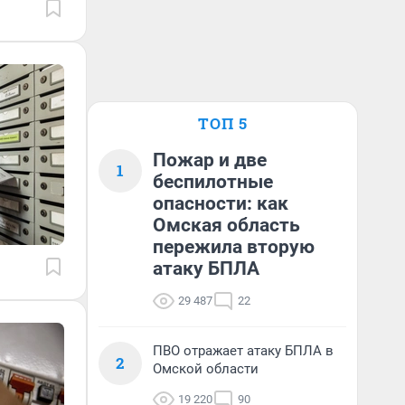
ТОП 5
Пожар и две
1
беспилотные
опасности: как
Омская область
пережила вторую
атаку БПЛА
29 487
22
ПВО отражает атаку БПЛА в
2
Омской области
19 220
90