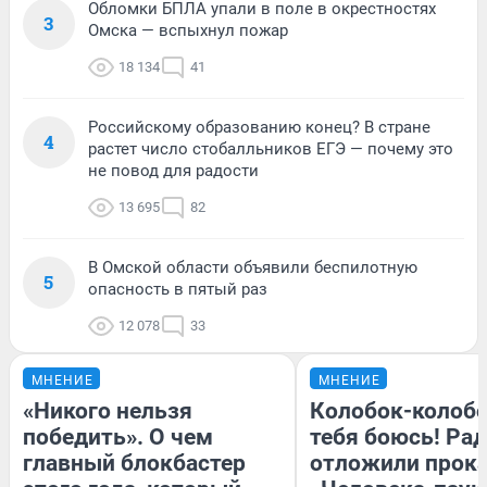
Обломки БПЛА упали в поле в окрестностях
3
Омска — вспыхнул пожар
18 134
41
Российскому образованию конец? В стране
4
растет число стобалльников ЕГЭ — почему это
не повод для радости
13 695
82
В Омской области объявили беспилотную
5
опасность в пятый раз
12 078
33
МНЕНИЕ
МНЕНИЕ
«Никого нельзя
Колобок-колобо
победить». О чем
тебя боюсь! Рад
главный блокбастер
отложили прок