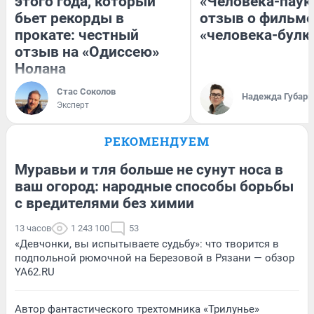
этого года, который
«Человека-паук
бьет рекорды в
отзыв о фильме
прокате: честный
«человека-булк
отзыв на «Одиссею»
Нолана
Стас Соколов
Надежда Губарь
Эксперт
РЕКОМЕНДУЕМ
Муравьи и тля больше не сунут носа в
ваш огород: народные способы борьбы
с вредителями без химии
13 часов
1 243 100
53
«Девчонки, вы испытываете судьбу»: что творится в
подпольной рюмочной на Березовой в Рязани — обзор
YA62.RU
Автор фантастического трехтомника «Трилунье»