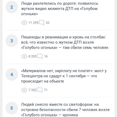
Люди разлетелись по дороге: появилось
2
жуткое видео момента ДТП на «Голубом
огоньке»
11 295
32
Пешеходы в реанимации и кровь на столбах:
3
всё, что известно о жутком ДТП возле
«Голубого огонька» — там сбили семь человек
8 205
16
«Материалов нет, зарплату не платят»: мост у
4
Телецентра не сдадут к 1 сентября — что
происходит на объекте
7 352
71
Людей снесло вместе со светофором: на
5
островке безопасности сбили 7 человек возле
«Голубого огонька» — хроника