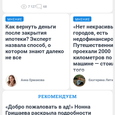
7 127
68
МНЕНИЕ
МНЕНИЕ
Как вернуть деньги
«Нет некрасивы
после закрытия
городов, есть
ипотеки? Эксперт
недофинансиро
назвала способ, о
Путешественни
котором знают далеко
проехали 2000
не все
километров по 
машине — стоил
того
Анна Ермакова
Екатерина Литк
РЕКОМЕНДУЕМ
«Добро пожаловать в ад!» Нонна
Гришаева раскрыла подробности