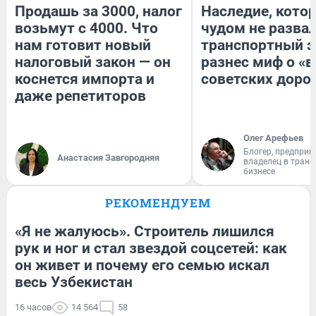
Продашь за 3000, налог
Наследие, кото
возьмут с 4000. Что
чудом не разва
нам готовит новый
транспортный э
налоговый закон — он
разнес миф о «
коснется импорта и
советских доро
даже репетиторов
Олег Арефьев
Блогер, предприн
Анастасия Завгородняя
владелец в тран
бизнесе
РЕКОМЕНДУЕМ
«Я не жалуюсь». Строитель лишился
рук и ног и стал звездой соцсетей: как
он живет и почему его семью искал
весь Узбекистан
16 часов
14 564
58