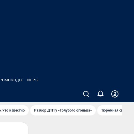
РОМОКОДЫ
ИГРЫ
, что известно
Разбор ДТП у «Голубого огонька»
Тюремная система