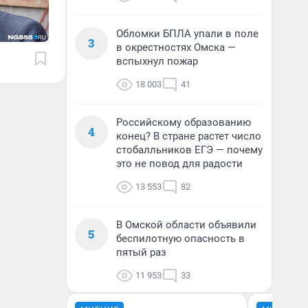
Обломки БПЛА упали в поле
3
в окрестностях Омска —
вспыхнул пожар
18 003
41
Российскому образованию
4
конец? В стране растет число
стобалльников ЕГЭ — почему
это не повод для радости
13 553
82
В Омской области объявили
5
беспилотную опасность в
пятый раз
11 953
33