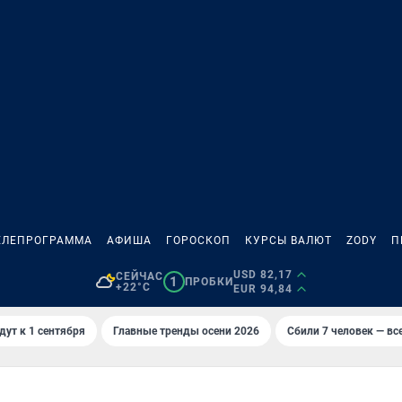
ЕЛЕПРОГРАММА
АФИША
ГОРОСКОП
КУРСЫ ВАЛЮТ
ZODY
П
USD 82,17
СЕЙЧАС
1
ПРОБКИ
+22°C
EUR 94,84
дут к 1 сентября
Главные тренды осени 2026
Сбили 7 человек — все