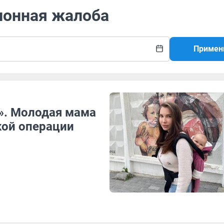
ионная жалоба
Примен
». Молодая мама
кой операции