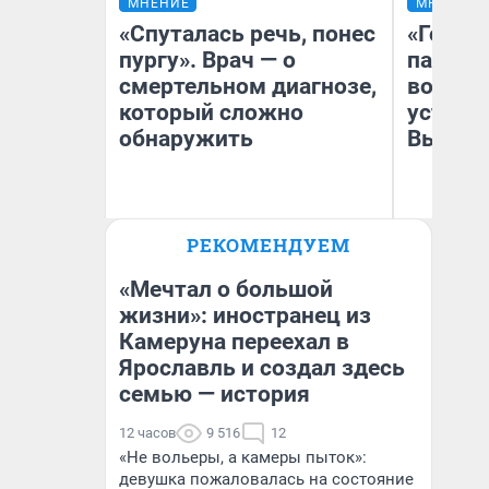
МНЕНИЕ
МНЕНИЕ
«Спуталась речь, понес
«Город
пургу». Врач — о
паперт
смертельном диагнозе,
возмут
который сложно
устано
обнаружить
Высоцк
Ирина Волкова
РЕКОМЕНДУЕМ
Главврач клиники
Иг
«Реабилитация доктора
Ис
Волковой»
«Мечтал о большой
жизни»: иностранец из
Камеруна переехал в
Ярославль и создал здесь
семью — история
12 часов
9 516
12
«Не вольеры, а камеры пыток»:
девушка пожаловалась на состояние