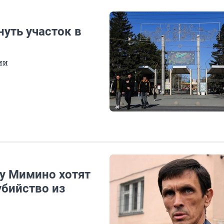
уть участок в
ии
му Мимино хотят
убийство из