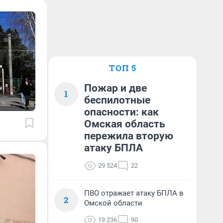
ТОП 5
Пожар и две
1
беспилотные
опасности: как
Омская область
пережила вторую
атаку БПЛА
29 524
22
ПВО отражает атаку БПЛА в
2
Омской области
19 236
90