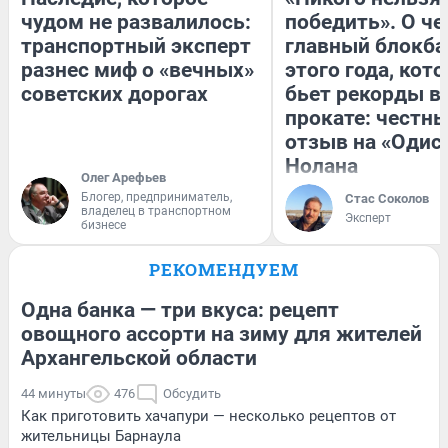
чудом не развалилось:
победить». О ч
транспортный эксперт
главный блокба
разнес миф о «вечных»
этого года, кот
советских дорогах
бьет рекорды в
прокате: честн
отзыв на «Одис
Нолана
Олег Арефьев
Блогер, предприниматель,
Стас Соколов
владелец в транспортном
Эксперт
бизнесе
РЕКОМЕНДУЕМ
Одна банка — три вкуса: рецепт
овощного ассорти на зиму для жителей
Архангельской области
44 минуты
476
Обсудить
Как приготовить хачапури — несколько рецептов от
жительницы Барнаула