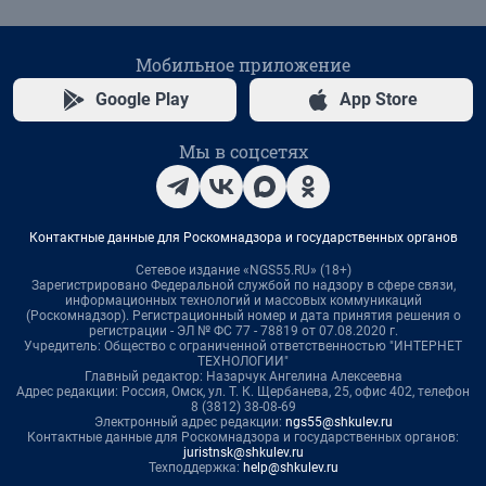
Мобильное приложение
Google Play
App Store
Мы в соцсетях
Контактные данные для Роскомнадзора и государственных органов
Сетевое издание «NGS55.RU» (18+)
Зарегистрировано Федеральной службой по надзору в сфере связи,
информационных технологий и массовых коммуникаций
(Роскомнадзор). Регистрационный номер и дата принятия решения о
регистрации - ЭЛ № ФС 77 - 78819 от 07.08.2020 г.
Учредитель: Общество с ограниченной ответственностью "ИНТЕРНЕТ
ТЕХНОЛОГИИ"
Главный редактор: Назарчук Ангелина Алексеевна
Адрес редакции: Россия, Омск, ул. Т. К. Щербанева, 25, офис 402, телефон
8 (3812) 38-08-69
Электронный адрес редакции:
ngs55@shkulev.ru
Контактные данные для Роскомнадзора и государственных органов:
juristnsk@shkulev.ru
Техподдержка:
help@shkulev.ru