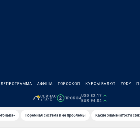
ЕЛЕПРОГРАММА
АФИША
ГОРОСКОП
КУРСЫ ВАЛЮТ
ZODY
П
USD 82,17
СЕЙЧАС
2
ПРОБКИ
+15°C
EUR 94,84
огонька»
Тюремная система и ее проблемы
Какие знаменитости свя