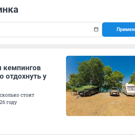
инка
Примен
п кемпингов
о отдохнуть у
сколько стоит
26 году