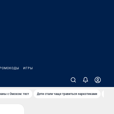
РОМОКОДЫ
ИГРЫ
заны с Омском: тест
Дети стали чаще травиться наркотиками
Появя