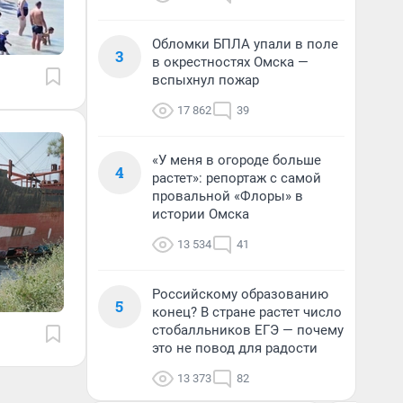
Обломки БПЛА упали в поле
3
в окрестностях Омска —
вспыхнул пожар
17 862
39
«У меня в огороде больше
4
растет»: репортаж с самой
провальной «Флоры» в
истории Омска
13 534
41
Российскому образованию
5
конец? В стране растет число
стобалльников ЕГЭ — почему
это не повод для радости
13 373
82