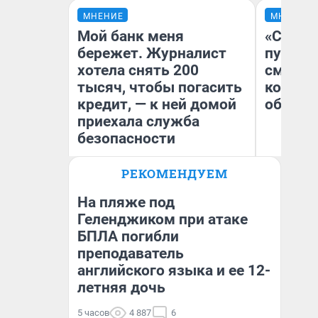
МНЕНИЕ
МНЕНИЕ
Мой банк меня
«Спутал
бережет. Журналист
пургу».
хотела снять 200
смерте
тысяч, чтобы погасить
которы
кредит, — к ней домой
обнару
приехала служба
безопасности
Ир
РЕКОМЕНДУЕМ
Гл
Ксения Владимирская
«Р
Автор мнения
Во
На пляже под
Геленджиком при атаке
БПЛА погибли
преподаватель
английского языка и ее 12-
летняя дочь
5 часов
4 887
6