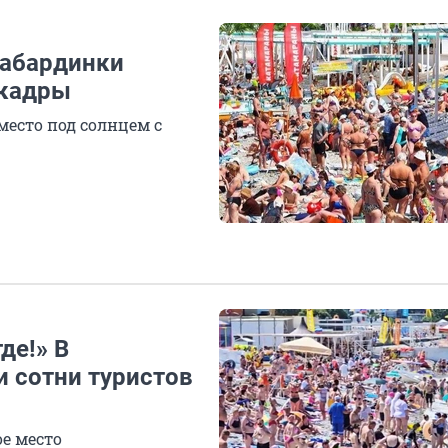
Кабардинки
 кадры
есто под солнцем с
де!» В
 сотни туристов
ое место