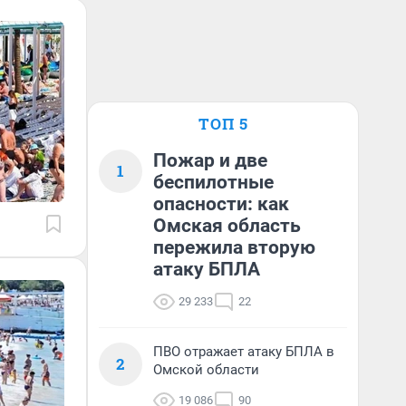
ТОП 5
Пожар и две
1
беспилотные
опасности: как
Омская область
пережила вторую
атаку БПЛА
29 233
22
ПВО отражает атаку БПЛА в
2
Омской области
19 086
90