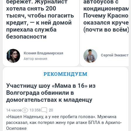
бережет. Журналист
автобусов с
хотела снять 200
кондиционерам
тысяч, чтобы погасить
Почему Красно
кредит, — к ней домой
оказался круче
приехала служба
(почти во всём)
безопасности
Ксения Владимирская
Сергей Энквист
Автор мнения
РЕКОМЕНДУЕМ
Участницу шоу «Мама в 16» из
Волгограда обвинили в
домогательствах к младенцу
14 часов
13 358
20
«Нашел Наденьку, а у нее пробита голова». Мужчина
рассказал, как потерял жену при атаке БПЛА в Архипо-
Осиповке