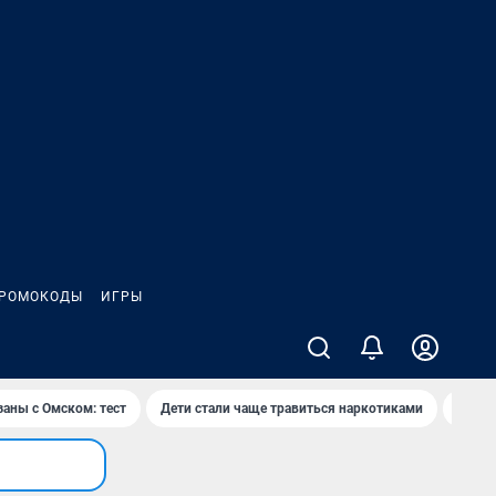
РОМОКОДЫ
ИГРЫ
заны с Омском: тест
Дети стали чаще травиться наркотиками
Появя