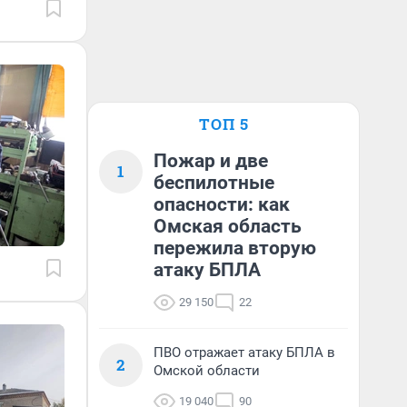
ТОП 5
Пожар и две
1
беспилотные
опасности: как
Омская область
пережила вторую
атаку БПЛА
29 150
22
ПВО отражает атаку БПЛА в
2
Омской области
19 040
90