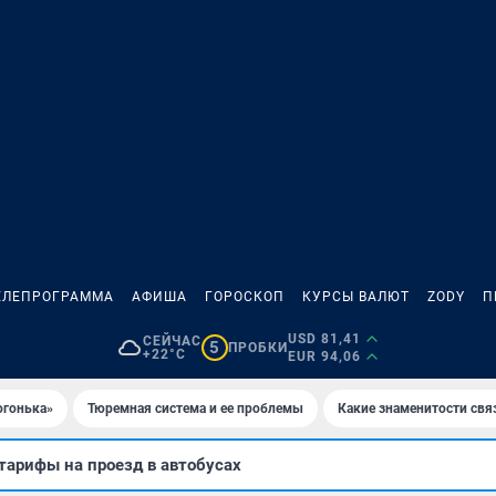
ЕЛЕПРОГРАММА
АФИША
ГОРОСКОП
КУРСЫ ВАЛЮТ
ZODY
П
USD 81,41
СЕЙЧАС
5
ПРОБКИ
+22°C
EUR 94,06
огонька»
Тюремная система и ее проблемы
Какие знаменитости свя
тарифы на проезд в автобусах