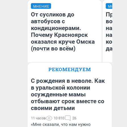
МНЕНИЕ
МНЕНИЕ
От сусликов до
Продаш
автобусов с
возьмут
кондиционерами.
нам го
Почему Красноярск
налого
оказался круче Омска
коснет
(почти во всём)
даже р
РЕКОМЕНДУЕМ
Сергей Энквист
Ан
С рождения в неволе. Как
в уральской колонии
осужденные мамы
отбывают срок вместе со
своими детьми
11 часов
10 810
26
«Мне сказали, что нам нужно