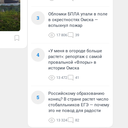
Обломки БПЛА упали в поле
3
в окрестностях Омска —
вспыхнул пожар
17 806
39
«У меня в огороде больше
4
растет»: репортаж с самой
провальной «Флоры» в
истории Омска
13 472
41
Российскому образованию
5
конец? В стране растет число
стобалльников ЕГЭ — почему
это не повод для радости
13 324
82