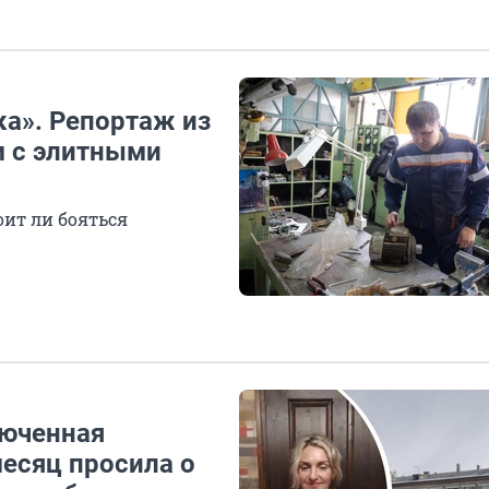
ка». Репортаж из
м с элитными
оит ли бояться
люченная
месяц просила о