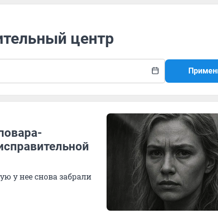
ительный центр
Примен
повара-
 исправительной
ую у нее снова забрали