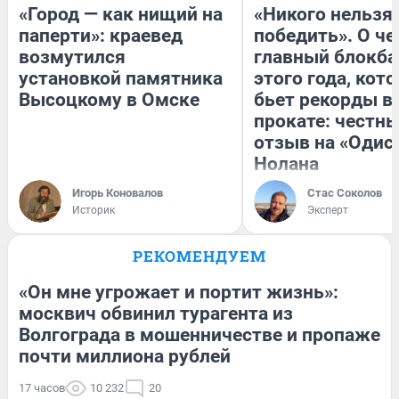
«Город — как нищий на
«Никого нельзя
паперти»: краевед
победить». О ч
возмутился
главный блокба
установкой памятника
этого года, кот
Высоцкому в Омске
бьет рекорды в
прокате: честн
отзыв на «Одис
Нолана
Игорь Коновалов
Стас Соколов
Историк
Эксперт
РЕКОМЕНДУЕМ
«Он мне угрожает и портит жизнь»:
москвич обвинил турагента из
Волгограда в мошенничестве и пропаже
почти миллиона рублей
17 часов
10 232
20