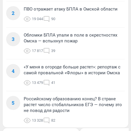
ПВО отражает атаку БПЛА в Омской области
2
19 044
90
Обломки БПЛА упали в поле в окрестностях
3
Омска — вспыхнул пожар
17 817
39
«У меня в огороде больше растет»: репортаж с
4
самой провальной «Флоры» в истории Омска
13 479
41
Российскому образованию конец? В стране
5
растет число стобалльников ЕГЭ — почему это
не повод для радости
13 328
82