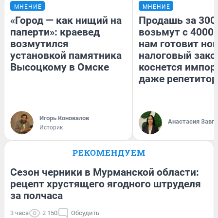
МНЕНИЕ
МНЕНИЕ
«Город — как нищий на
Продашь за 3000
паперти»: краевед
возьмут с 4000.
возмутился
нам готовит но
установкой памятника
налоговый зако
Высоцкому в Омске
коснется импор
даже репетитор
Игорь Коновалов
Анастасия Завг
Историк
РЕКОМЕНДУЕМ
Сезон черники в Мурманской области:
рецепт хрустящего ягодного штруделя
за полчаса
3 часа
2 150
Обсудить