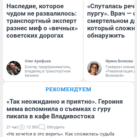
Наследие, которое
«Спуталась речь
чудом не развалилось:
пургу». Врач — о
транспортный эксперт
смертельном ди
разнес миф о «вечных»
который сложн
советских дорогах
обнаружить
Олег Арефьев
Ирина Волкова
Блогер, предприниматель,
Главврач клиник
владелец в транспортном
«Реабилитация д
бизнесе
Волковой»
РЕКОМЕНДУЕМ
«Так неожиданно и приятно». Героиня
мема вспомнила о съемках с гуру
пикапа в кафе Владивостока
21 час
12 505
Обсудить
«Не хочется в это верить». Как сложилась судьба