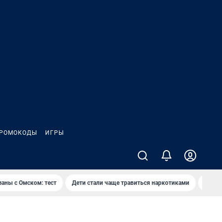
РОМОКОДЫ
ИГРЫ
заны с Омском: тест
Дети стали чаще травиться наркотиками
Появя