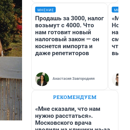
МНЕНИЕ
МНЕНИ
Продашь за 3000, налог
«Мы в
возьмут с 4000. Что
Нолан
нам готовит новый
настр
налоговый закон — он
смотр
коснется импорта и
чтобы
даже репетиторов
выгля
Анастасия Завгородняя
РЕКОМЕНДУЕМ
«Мне сказали, что нам
нужно расстаться».
Московского врача
уволили из клиники из-за