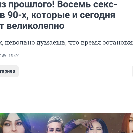
з прошлого! Восемь секс-
 90-х, которые и сегодня
т великолепно
х, невольно думаешь, что время останови
0
15 491
тариев