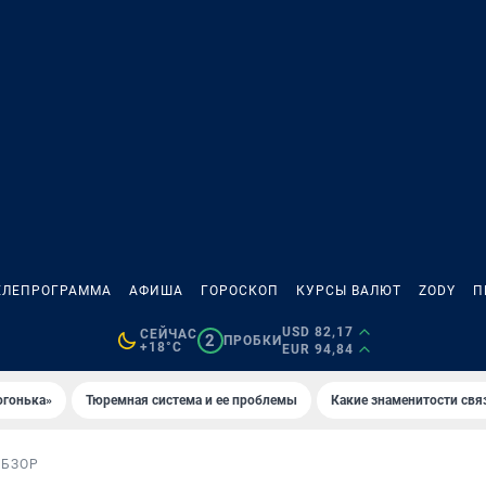
ЕЛЕПРОГРАММА
АФИША
ГОРОСКОП
КУРСЫ ВАЛЮТ
ZODY
П
USD 82,17
СЕЙЧАС
2
ПРОБКИ
+18°C
EUR 94,84
огонька»
Тюремная система и ее проблемы
Какие знаменитости свя
ОБЗОР