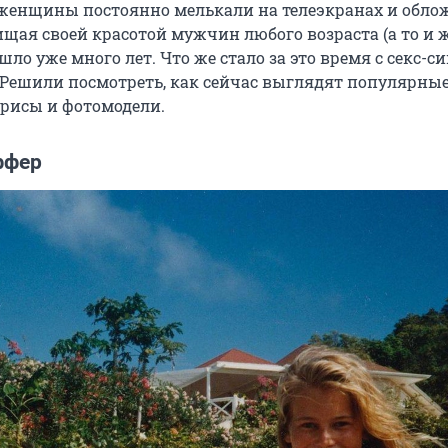
и женщины постоянно мелькали на телеэкранах и обло
ищая своей красотой мужчин любого возраста (а то и 
ошло уже много лет. Что же стало за это время с секс-
Решили посмотреть, как сейчас выглядят популярные 
рисы и фотомодели.
ффер