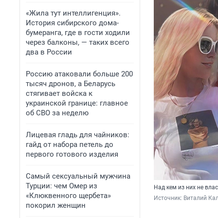
«Жила тут интеллигенция».
История сибирского дома-
бумеранга, где в гости ходили
через балконы, — таких всего
два в России
Россию атаковали больше 200
тысяч дронов, а Беларусь
стягивает войска к
украинской границе: главное
об СВО за неделю
Лицевая гладь для чайников:
гайд от набора петель до
первого готового изделия
Самый сексуальный мужчина
Турции: чем Омер из
Над кем из них не вла
«Клюквенного щербета»
Источник: 
Виталий Кал
покорил женщин