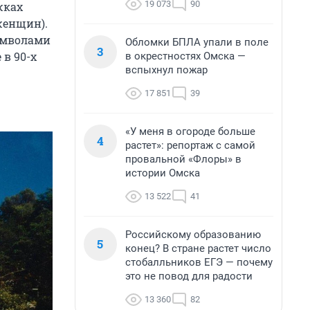
19 073
90
жках
женщин).
символами
Обломки БПЛА упали в поле
3
в 90-х
в окрестностях Омска —
вспыхнул пожар
17 851
39
«У меня в огороде больше
4
растет»: репортаж с самой
провальной «Флоры» в
истории Омска
13 522
41
Российскому образованию
5
конец? В стране растет число
стобалльников ЕГЭ — почему
это не повод для радости
13 360
82