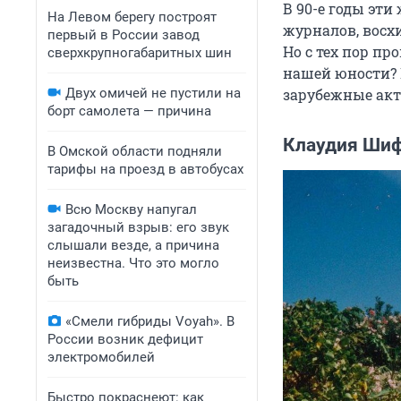
В 90-е годы эт
На Левом берегу построят
журналов, восх
первый в России завод
Но с тех пор пр
сверхкрупногабаритных шин
нашей юности? 
Двух омичей не пустили на
зарубежные акт
борт самолета — причина
Клаудия Ши
В Омской области подняли
тарифы на проезд в автобусах
Всю Москву напугал
загадочный взрыв: его звук
слышали везде, а причина
неизвестна. Что это могло
быть
«Смели гибриды Voyah». В
России возник дефицит
электромобилей
Быстро покраснеют: как