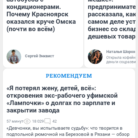
кондиционерами.
предпринимате
Почему Красноярск
рассказала, как
оказался круче Омска
самом деле уст
(почти во всём)
бизнес со скла
дешевых товар
Наталья Шорохо
Сергей Энквист
Открыла кофейну
деньги соцразви
РЕКОМЕНДУЕМ
«Я потерял жену, детей, всё»:
откровения экс-рабочего уфимской
«Лампочки» о долгах по зарплате и
закрытии завода
57 минут
18 029
42
«Девчонки, вы испытываете судьбу»: что творится в
подпольной рюмочной на Березовой в Рязани — обзор