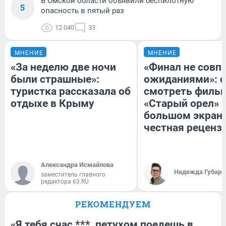
В Омской области объявили беспилотную
5
опасность в пятый раз
12 040
33
МНЕНИЕ
МНЕНИЕ
«За неделю две ночи
«Финал не совпа
были страшные»:
ожиданиями»: с
туристка рассказала об
смотреть филь
отдыхе в Крыму
«Старый орел» 
большом экран
честная реценз
Александра Исмайлова
Надежда Губарь
заместитель главного
редактора 63.RU
РЕКОМЕНДУЕМ
«Я тебя счас ***, петухом поедешь в