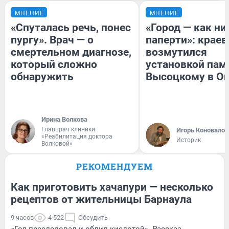
МНЕНИЕ
МНЕНИЕ
«Спуталась речь, понес
«Город — как н
пургу». Врач — о
паперти»: краев
смертельном диагнозе,
возмутился
который сложно
установкой пам
обнаружить
Высоцкому в О
Ирина Волкова
Главврач клиники
Игорь Коновалов
«Реабилитация доктора
Историк
Волковой»
РЕКОМЕНДУЕМ
Как приготовить хачапури — несколько
рецептов от жительницы Барнаула
9 часов
4 522
Обсудить
«Год преследовал и облил кислотой». Рассказ