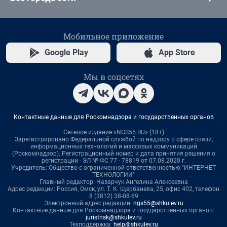
Мобильное приложение
Google Play
App Store
Мы в соцсетях
Контактные данные для Роскомнадзора и государственных органов
Сетевое издание «NGS55.RU» (18+)
Зарегистрировано Федеральной службой по надзору в сфере связи,
информационных технологий и массовых коммуникаций
(Роскомнадзор). Регистрационный номер и дата принятия решения о
регистрации - ЭЛ № ФС 77 - 78819 от 07.08.2020 г.
Учредитель: Общество с ограниченной ответственностью "ИНТЕРНЕТ
ТЕХНОЛОГИИ"
Главный редактор: Назарчук Ангелина Алексеевна
Адрес редакции: Россия, Омск, ул. Т. К. Щербанева, 25, офис 402, телефон
8 (3812) 38-08-69
Электронный адрес редакции:
ngs55@shkulev.ru
Контактные данные для Роскомнадзора и государственных органов:
juristnsk@shkulev.ru
Техподдержка:
help@shkulev.ru