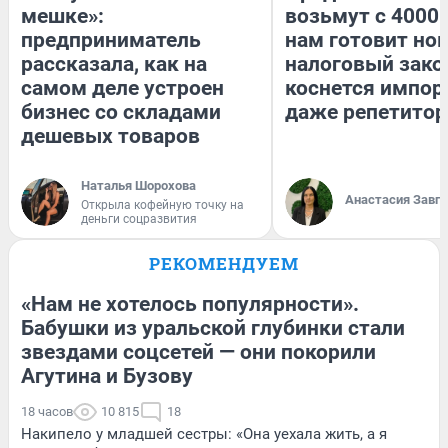
мешке»:
возьмут с 4000.
предприниматель
нам готовит но
рассказала, как на
налоговый зако
самом деле устроен
коснется импор
бизнес со складами
даже репетитор
дешевых товаров
Наталья Шорохова
Анастасия Завг
Открыла кофейную точку на
деньги соцразвития
РЕКОМЕНДУЕМ
«Нам не хотелось популярности».
Бабушки из уральской глубинки стали
звездами соцсетей — они покорили
Агутина и Бузову
18 часов
10 815
18
Накипело у младшей сестры: «Она уехала жить, а я