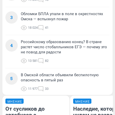
Обломки БПЛА упали в поле в окрестностях
3
Омска — вспыхнул пожар
18 024
41
Российскому образованию конец? В стране
4
растет число стобалльников ЕГЭ — почему это
не повод для радости
13 581
82
В Омской области объявили беспилотную
5
опасность в пятый раз
11 977
33
МНЕНИЕ
МНЕНИЕ
От сусликов до
Наследие, кото
автобусов с
чудом не разва