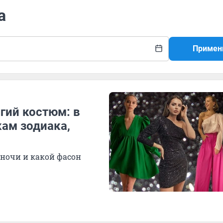
а
Примен
гий костюм: в
кам зодиака,
 ночи и какой фасон