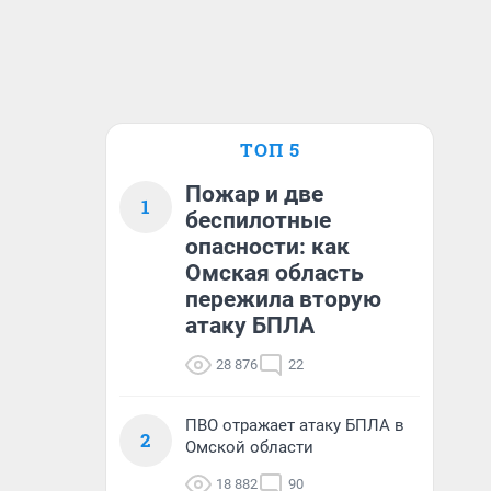
ТОП 5
Пожар и две
1
беспилотные
опасности: как
Омская область
пережила вторую
атаку БПЛА
28 876
22
ПВО отражает атаку БПЛА в
2
Омской области
18 882
90