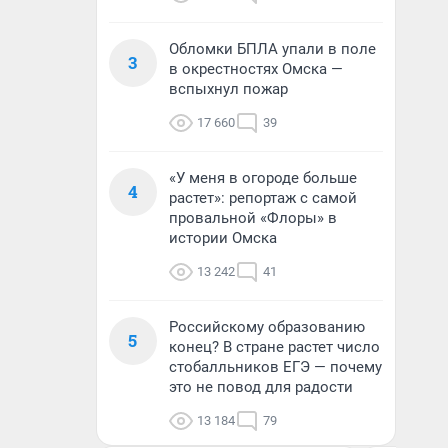
Обломки БПЛА упали в поле
3
в окрестностях Омска —
вспыхнул пожар
17 660
39
«У меня в огороде больше
4
растет»: репортаж с самой
провальной «Флоры» в
истории Омска
13 242
41
Российскому образованию
5
конец? В стране растет число
стобалльников ЕГЭ — почему
это не повод для радости
13 184
79