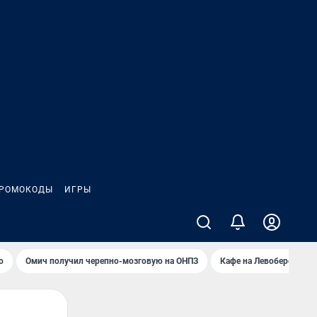
РОМОКОДЫ
ИГРЫ
о
Омич получил черепно-мозговую на ОНПЗ
Кафе на Левобережье в