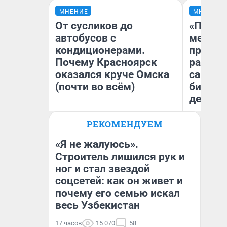
МНЕНИЕ
МНЕНИЕ
От сусликов до
«Покуп
автобусов с
мешке»
кондиционерами.
предпр
Почему Красноярск
рассказ
оказался круче Омска
самом 
(почти во всём)
бизнес
дешевы
РЕКОМЕНДУЕМ
На
Сергей Энквист
От
де
«Я не жалуюсь».
Строитель лишился рук и
ног и стал звездой
соцсетей: как он живет и
почему его семью искал
весь Узбекистан
17 часов
15 070
58