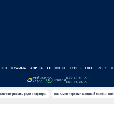
ЕЛЕПРОГРАММА
АФИША
ГОРОСКОП
КУРСЫ ВАЛЮТ
ZODY
П
USD 81,41
СЕЙЧАС
0
ПРОБКИ
+19°C
EUR 94,06
длагают рожать ради квартиры
Как Омск пережил мощный ливень: фот