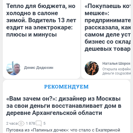
Тепло для бюджета, но
«Покупаешь кот
холодно в салоне
мешке»:
зимой. Водитель 13 лет
предпринимате
ездит на электрокаре:
рассказала, как
плюсы и минусы
самом деле уст
бизнес со скла
дешевых товар
Наталья Шорохо
Денис Дедюхин
Открыла кофейну
деньги соцразви
РЕКОМЕНДУЕМ
«Вам зачем он?»: дизайнер из Москвы
за свои деньги восстанавливает дом в
деревне Архангельской области
2 часа
1 878
5
Пуговка из «Папиных дочек»: что стало с Екатериной