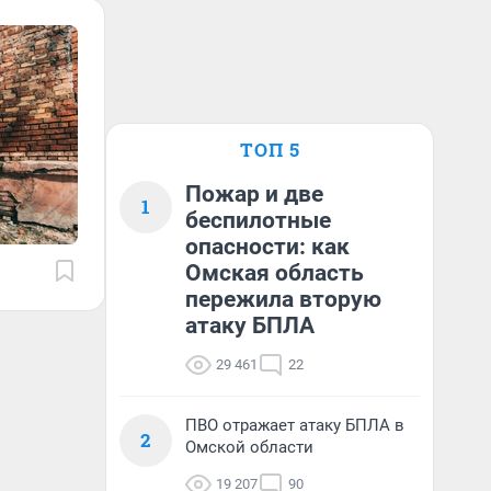
ТОП 5
Пожар и две
1
беспилотные
опасности: как
Омская область
пережила вторую
атаку БПЛА
29 461
22
ПВО отражает атаку БПЛА в
2
Омской области
19 207
90