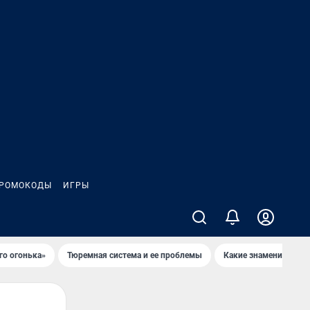
РОМОКОДЫ
ИГРЫ
го огонька»
Тюремная система и ее проблемы
Какие знаменитости 