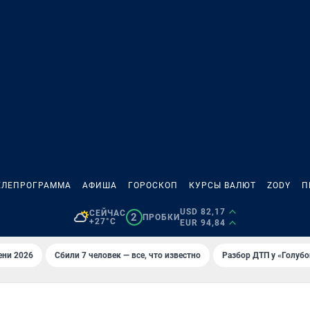
ЕЛЕПРОГРАММА
АФИША
ГОРОСКОП
КУРСЫ ВАЛЮТ
ZODY
П
USD 82,17
СЕЙЧАС
2
ПРОБКИ
+27°C
EUR 94,84
ени 2026
Сбили 7 человек — все, что известно
Разбор ДТП у «Голубо