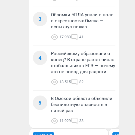
Обломки БПЛА упали в поле
3
в окрестностях Омска —
вспыхнул пожар
17 980
41
Российскому образованию
4
конец? В стране растет число
стобалльников ЕГЭ — почему
это не повод для радости
13 515
82
В Омской области объявили
5
беспилотную опасность в
пятый раз
11 929
33