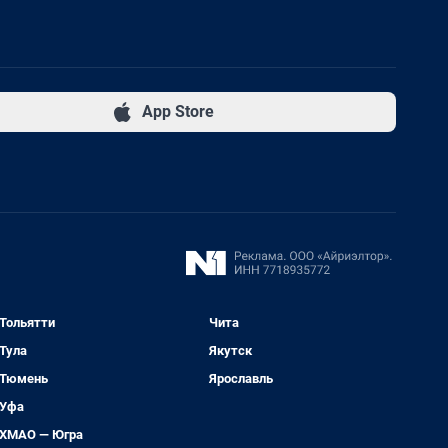
App Store
Тольятти
Чита
Тула
Якутск
Тюмень
Ярославль
Уфа
ХМАО — Югра