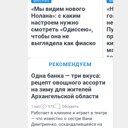
МНЕНИЕ
МНЕНИЕ
«Мы видим нового
«Нет н
Нолана»: с каким
городов
настроем нужно
недофи
смотреть «Одиссею»,
Путеше
чтобы она не
проеха
выглядела как фиаско
киломе
машине
того
РЕКОМЕНДУЕМ
Надежда Губарь
Ек
Одна банка — три вкуса:
рецепт овощного ассорти
на зиму для жителей
Архангельской области
1 час
973
Обсудить
Работает в клинике и играет в театре
— что известно о сестре Вани
Дмитриенко, оскандалившейся на