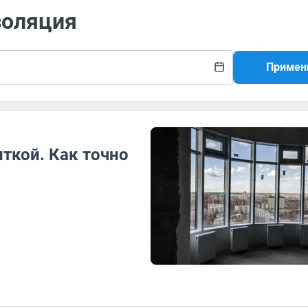
золяция
Примен
ткой. Как точно