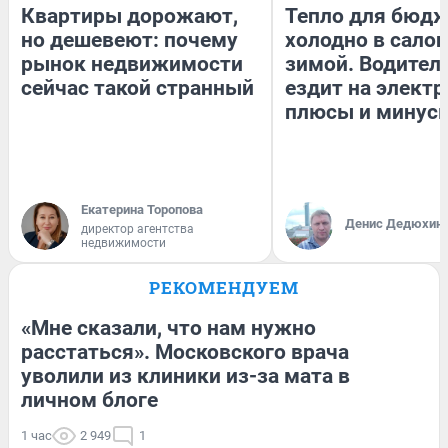
Квартиры дорожают,
Тепло для бюдж
но дешевеют: почему
холодно в сало
рынок недвижимости
зимой. Водитель
сейчас такой странный
ездит на электр
плюсы и минус
Екатерина Торопова
Денис Дедюхин
директор агентства
недвижимости
РЕКОМЕНДУЕМ
«Мне сказали, что нам нужно
расстаться». Московского врача
уволили из клиники из-за мата в
личном блоге
1 час
2 949
1