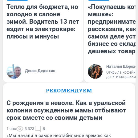
Тепло для бюджета, но
«Покупаешь кот
холодно в салоне
мешке»:
зимой. Водитель 13 лет
предпринимате
ездит на электрокаре:
рассказала, как
плюсы и минусы
самом деле уст
бизнес со скла
дешевых товар
Наталья Шорохо
Денис Дедюхин
Открыла кофейну
деньги соцразви
РЕКОМЕНДУЕМ
С рождения в неволе. Как в уральской
колонии осужденные мамы отбывают
срок вместе со своими детьми
1 час
3 323
8
«Мы начали в самое нестабильное время»: как