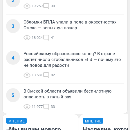
2
19 259
90
Обломки БПЛА упали в поле в окрестностях
3
Омска — вспыхнул пожар
18 024
41
Российскому образованию конец? В стране
4
растет число стобалльников ЕГЭ — почему это
не повод для радости
13 581
82
В Омской области объявили беспилотную
5
опасность в пятый раз
11 977
33
МНЕНИЕ
МНЕНИЕ
«Мы видим нового
Наследие, кото