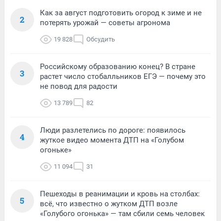
Как за август подготовить огород к зиме и не
2
потерять урожай — советы агронома
19 828
Обсудить
Российскому образованию конец? В стране
3
растет число стобалльников ЕГЭ — почему это
не повод для радости
13 789
82
Люди разлетелись по дороге: появилось
4
жуткое видео момента ДТП на «Голубом
огоньке»
11 094
31
Пешеходы в реанимации и кровь на столбах:
5
всё, что известно о жутком ДТП возле
«Голубого огонька» — там сбили семь человек