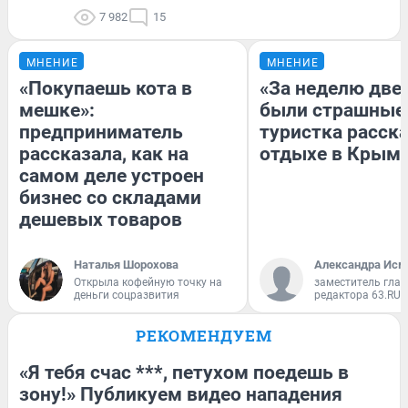
7 982
15
МНЕНИЕ
МНЕНИЕ
«Покупаешь кота в
«За неделю две
мешке»:
были страшные
предприниматель
туристка расска
рассказала, как на
отдыхе в Крым
самом деле устроен
бизнес со складами
дешевых товаров
Наталья Шорохова
Александра Исм
Открыла кофейную точку на
заместитель глав
деньги соцразвития
редактора 63.RU
РЕКОМЕНДУЕМ
«Я тебя счас ***, петухом поедешь в
зону!» Публикуем видео нападения