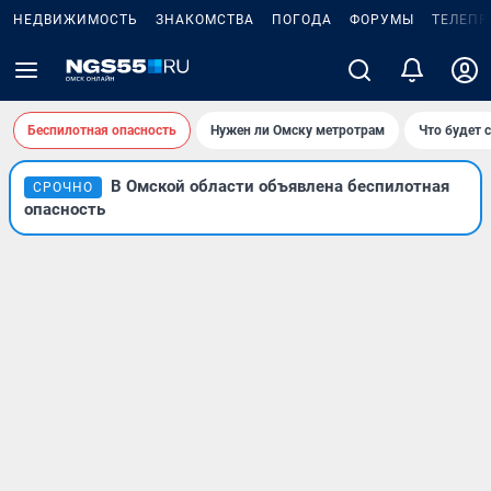
НЕДВИЖИМОСТЬ
ЗНАКОМСТВА
ПОГОДА
ФОРУМЫ
ТЕЛЕПР
Беспилотная опасность
Нужен ли Омску метротрам
Что будет 
В Омской области объявлена беспилотная
СРОЧНО
опасность