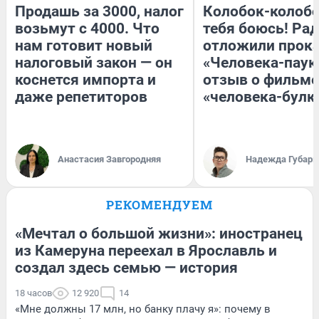
Продашь за 3000, налог
Колобок-колобо
возьмут с 4000. Что
тебя боюсь! Рад
нам готовит новый
отложили прок
налоговый закон — он
«Человека-паук
коснется импорта и
отзыв о фильме
даже репетиторов
«человека-булк
Анастасия Завгородняя
Надежда Губарь
РЕКОМЕНДУЕМ
«Мечтал о большой жизни»: иностранец
из Камеруна переехал в Ярославль и
создал здесь семью — история
18 часов
12 920
14
«Мне должны 17 млн, но банку плачу я»: почему в