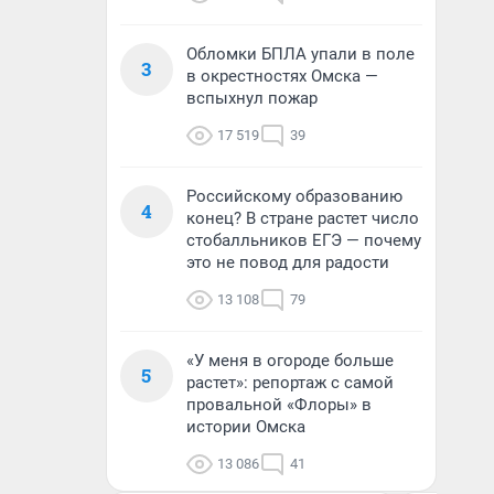
Обломки БПЛА упали в поле
3
в окрестностях Омска —
вспыхнул пожар
17 519
39
Российскому образованию
4
конец? В стране растет число
стобалльников ЕГЭ — почему
это не повод для радости
13 108
79
«У меня в огороде больше
5
растет»: репортаж с самой
провальной «Флоры» в
истории Омска
13 086
41