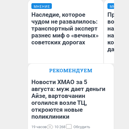
МНЕНИЕ
МНЕНИЕ
Наследие, которое
Продаш
чудом не развалилось:
возьмут
транспортный эксперт
нам го
разнес миф о «вечных»
налого
советских дорогах
коснет
даже р
Олег Арефьев
РЕКОМЕНДУЕМ
Блогер, предприниматель,
Ан
владелец в транспортном
бизнесе
Новости ХМАО за 5
августа: муж дает деньги
Айзе, вартовчанин
оголился возле ТЦ,
откроются новые
поликлиники
19 часов
10 268
Обсудить