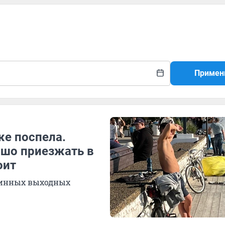
Примен
же поспела.
ошо приезжать в
оит
длинных выходных