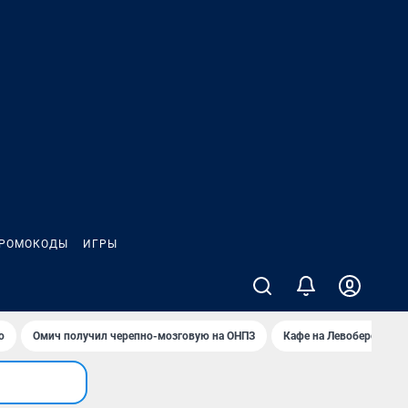
РОМОКОДЫ
ИГРЫ
о
Омич получил черепно-мозговую на ОНПЗ
Кафе на Левобережье в