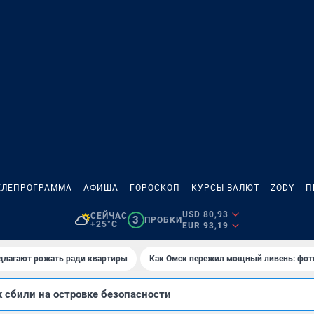
ЕЛЕПРОГРАММА
АФИША
ГОРОСКОП
КУРСЫ ВАЛЮТ
ZODY
П
USD 80,93
СЕЙЧАС
3
ПРОБКИ
+25°C
EUR 93,19
длагают рожать ради квартиры
Как Омск пережил мощный ливень: фот
 сбили на островке безопасности