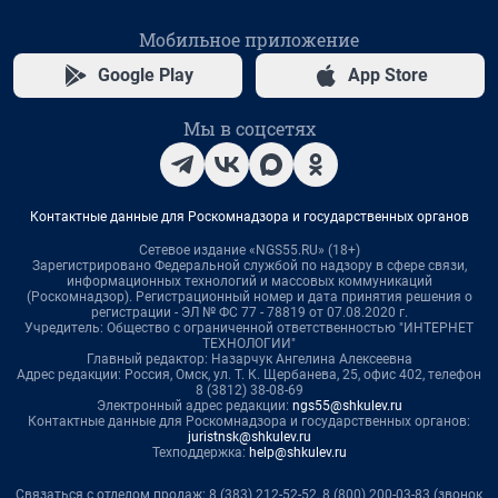
Мобильное приложение
Google Play
App Store
Мы в соцсетях
Контактные данные для Роскомнадзора и государственных органов
Сетевое издание «NGS55.RU» (18+)
Зарегистрировано Федеральной службой по надзору в сфере связи,
информационных технологий и массовых коммуникаций
(Роскомнадзор). Регистрационный номер и дата принятия решения о
регистрации - ЭЛ № ФС 77 - 78819 от 07.08.2020 г.
Учредитель: Общество с ограниченной ответственностью "ИНТЕРНЕТ
ТЕХНОЛОГИИ"
Главный редактор: Назарчук Ангелина Алексеевна
Адрес редакции: Россия, Омск, ул. Т. К. Щербанева, 25, офис 402, телефон
8 (3812) 38-08-69
Электронный адрес редакции:
ngs55@shkulev.ru
Контактные данные для Роскомнадзора и государственных органов:
juristnsk@shkulev.ru
Техподдержка:
help@shkulev.ru
Связаться с отделом продаж: 8 (383) 212-52-52, 8 (800) 200-03-83 (звонок