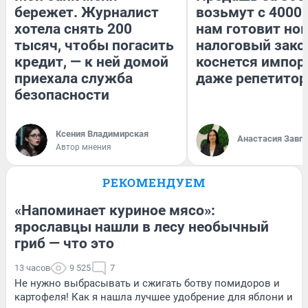
бережет. Журналист
возьмут с 4000.
хотела снять 200
нам готовит но
тысяч, чтобы погасить
налоговый зако
кредит, — к ней домой
коснется импор
приехала служба
даже репетитор
безопасности
Ксения Владимирская
Анастасия Завг
Автор мнения
РЕКОМЕНДУЕМ
«Напоминает куриное мясо»:
ярославцы нашли в лесу необычный
гриб — что это
13 часов
9 525
7
Не нужно выбрасывать и сжигать ботву помидоров и
картофеля! Как я нашла лучшее удобрение для яблони и