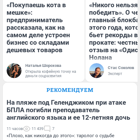
«Покупаешь кота в
«Никого нельзя
мешке»:
победить». О ч
предприниматель
главный блокба
рассказала, как на
этого года, кот
самом деле устроен
бьет рекорды в
бизнес со складами
прокате: честн
дешевых товаров
отзыв на «Одис
Нолана
Наталья Шорохова
Стас Соколов
Открыла кофейную точку на
Эксперт
деньги соцразвития
РЕКОМЕНДУЕМ
На пляже под Геленджиком при атаке
БПЛА погибли преподаватель
английского языка и ее 12-летняя дочь
11 часов
11 439
7
«Плохо, как никогда до этого»: таролог о судьбе