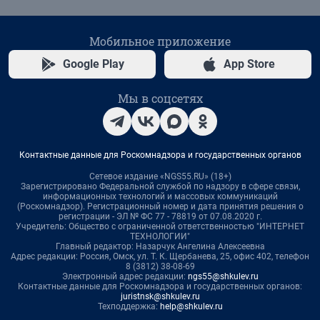
Мобильное приложение
Google Play
App Store
Мы в соцсетях
Контактные данные для Роскомнадзора и государственных органов
Сетевое издание «NGS55.RU» (18+)
Зарегистрировано Федеральной службой по надзору в сфере связи,
информационных технологий и массовых коммуникаций
(Роскомнадзор). Регистрационный номер и дата принятия решения о
регистрации - ЭЛ № ФС 77 - 78819 от 07.08.2020 г.
Учредитель: Общество с ограниченной ответственностью "ИНТЕРНЕТ
ТЕХНОЛОГИИ"
Главный редактор: Назарчук Ангелина Алексеевна
Адрес редакции: Россия, Омск, ул. Т. К. Щербанева, 25, офис 402, телефон
8 (3812) 38-08-69
Электронный адрес редакции:
ngs55@shkulev.ru
Контактные данные для Роскомнадзора и государственных органов:
juristnsk@shkulev.ru
Техподдержка:
help@shkulev.ru