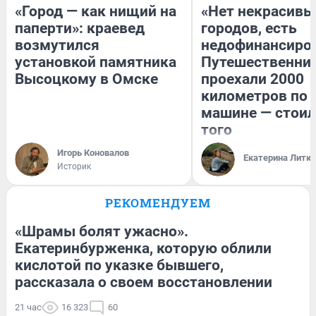
«Город — как нищий на
«Нет некрасивы
паперти»: краевед
городов, есть
возмутился
недофинансиро
установкой памятника
Путешественни
Высоцкому в Омске
проехали 2000
километров по 
машине — стоил
того
Игорь Коновалов
Екатерина Литк
Историк
РЕКОМЕНДУЕМ
«Шрамы болят ужасно».
Екатеринбурженка, которую облили
кислотой по указке бывшего,
рассказала о своем восстановлении
21 час
16 323
60