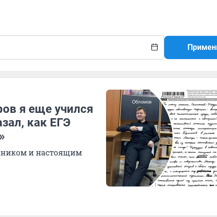
Примен
ров я еще учился
зал, как ЕГЭ
»
скником и настоящим