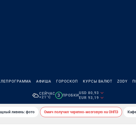
ЕЛЕПРОГРАММА
АФИША
ГОРОСКОП
КУРСЫ ВАЛЮТ
ZODY
П
USD 80,93
СЕЙЧАС
3
ПРОБКИ
+21°C
EUR 93,19
ощный ливень: фото
Омич получил черепно-мозговую на ОНПЗ
Кафе