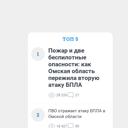
ТОП 5
Пожар и две
1
беспилотные
опасности: как
Омская область
пережила вторую
атаку БПЛА
28 226
21
ПВО отражает атаку БПЛА в
2
Омской области
18 427
90