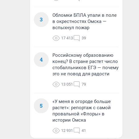
Обломки БПЛА упали в поле
3
в окрестностях Омска —
вспыхнул пожар
17 413
39
Российскому образованию
4
конец? В стране растет число
стобалльников ЕГЭ — почему
это не повод для радости
13 051
79
«У меня в огороде больше
5
растет»: репортаж с самой
провальной «Флоры» в
истории Омска
12 931
41