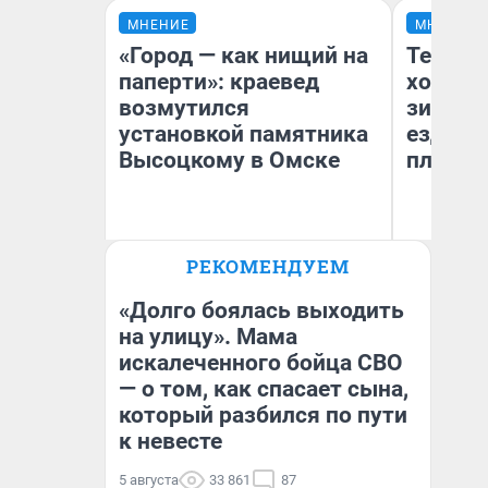
МНЕНИЕ
МНЕНИЕ
«Город — как нищий на
Тепло 
паперти»: краевед
холодн
возмутился
зимой.
установкой памятника
ездит н
Высоцкому в Омске
плюсы 
РЕКОМЕНДУЕМ
Игорь Коновалов
Д
Историк
«Долго боялась выходить
на улицу». Мама
искалеченного бойца СВО
— о том, как спасает сына,
который разбился по пути
к невесте
5 августа
33 861
87