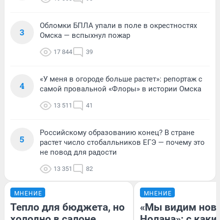
Обломки БПЛА упали в поле в окрестностях
3
Омска — вспыхнул пожар
17 844
39
«У меня в огороде больше растет»: репортаж с
4
самой провальной «Флоры» в истории Омска
13 511
41
Российскому образованию конец? В стране
5
растет число стобалльников ЕГЭ — почему это
не повод для радости
13 351
82
МНЕНИЕ
МНЕНИЕ
Тепло для бюджета, но
«Мы видим нов
холодно в салоне
Нолана»: с каки