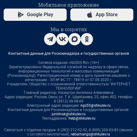
Мобильное приложение
Google Play
App Store
Мы в соцсетях
Контактные данные для Роскомнадзора и государственных органов
Сетевое издание «NGS55.RU» (18+)
Зарегистрировано Федеральной службой по надзору в сфере связи,
информационных технологий и массовых коммуникаций
(Роскомнадзор). Регистрационный номер и дата принятия решения о
регистрации - ЭЛ № ФС 77 - 78819 от 07.08.2020 г.
Учредитель: Общество с ограниченной ответственностью "ИНТЕРНЕТ
ТЕХНОЛОГИИ"
Главный редактор: Назарчук Ангелина Алексеевна
Адрес редакции: Россия, Омск, ул. Т. К. Щербанева, 25, офис 402, телефон
8 (3812) 38-08-69
Электронный адрес редакции:
ngs55@shkulev.ru
Контактные данные для Роскомнадзора и государственных органов:
juristnsk@shkulev.ru
Техподдержка:
help@shkulev.ru
Связаться с отделом продаж: 8 (383) 212-52-52, 8 (800) 200-03-83 (звонок
с сотового бесплатный),
reklamangs@shkulev.ru