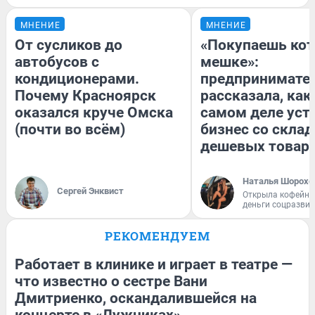
МНЕНИЕ
МНЕНИЕ
От сусликов до
«Покупаешь кот
автобусов с
мешке»:
кондиционерами.
предпринимате
Почему Красноярск
рассказала, как
оказался круче Омска
самом деле уст
(почти во всём)
бизнес со скла
дешевых товар
Наталья Шорохо
Сергей Энквист
Открыла кофейну
деньги соцразви
РЕКОМЕНДУЕМ
Работает в клинике и играет в театре —
что известно о сестре Вани
Дмитриенко, оскандалившейся на