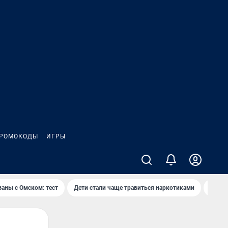
РОМОКОДЫ
ИГРЫ
заны с Омском: тест
Дети стали чаще травиться наркотиками
Появя