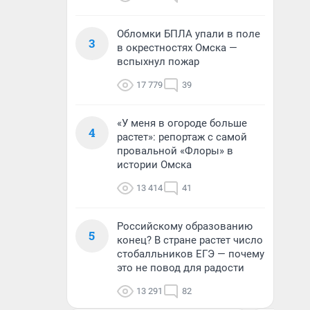
Обломки БПЛА упали в поле
3
в окрестностях Омска —
вспыхнул пожар
17 779
39
«У меня в огороде больше
4
растет»: репортаж с самой
провальной «Флоры» в
истории Омска
13 414
41
Российскому образованию
5
конец? В стране растет число
стобалльников ЕГЭ — почему
это не повод для радости
13 291
82