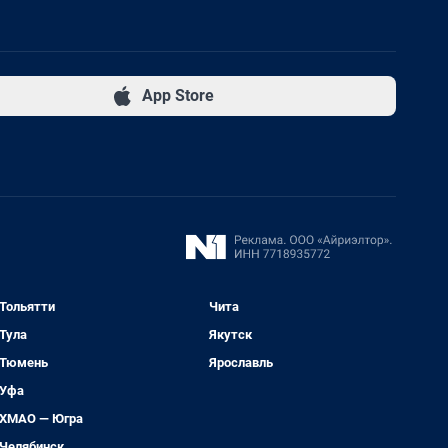
App Store
Тольятти
Чита
Тула
Якутск
Тюмень
Ярославль
Уфа
ХМАО — Югра
Челябинск