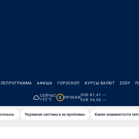
ЕЛЕПРОГРАММА
АФИША
ГОРОСКОП
КУРСЫ ВАЛЮТ
ZODY
П
USD 81,41
СЕЙЧАС
4
ПРОБКИ
+22°C
EUR 94,06
огонька»
Тюремная система и ее проблемы
Какие знаменитости свя