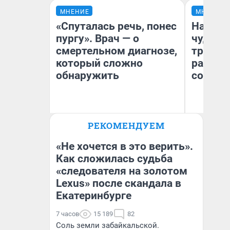
МНЕНИЕ
МНЕНИЕ
«Спуталась речь, понес
Наслед
пургу». Врач — о
чудом 
смертельном диагнозе,
трансп
который сложно
разнес
обнаружить
советс
Ирина Волкова
Ол
РЕКОМЕНДУЕМ
Главврач клиники
Бл
«Реабилитация доктора
вл
Волковой»
би
«Не хочется в это верить».
Как сложилась судьба
«следователя на золотом
Lexus» после скандала в
Екатеринбурге
7 часов
15 189
82
Соль земли забайкальской.