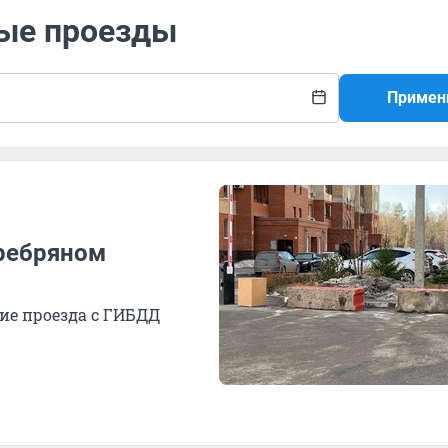
вые проезды
Примен
ребряном
ие проезда с ГИБДД