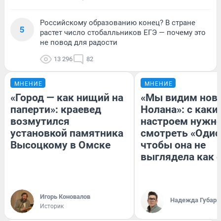
Российскому образованию конец? В стране
5
растет число стобалльников ЕГЭ — почему это
не повод для радости
13 296
82
МНЕНИЕ
МНЕНИЕ
«Город — как нищий на
«Мы видим нов
паперти»: краевед
Нолана»: с каки
возмутился
настроем нужн
установкой памятника
смотреть «Одис
Высоцкому в Омске
чтобы она не
выглядела как 
Игорь Коновалов
Надежда Губарь
Историк