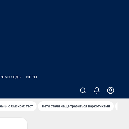
РОМОКОДЫ
ИГРЫ
заны с Омском: тест
Дети стали чаще травиться наркотиками
Появя