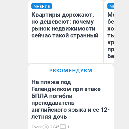
МНЕНИЕ
МНЕНИЕ
Квартиры дорожают,
Мой ба
но дешевеют: почему
береже
рынок недвижимости
хотела 
сейчас такой странный
тысяч,
кредит,
приеха
безопа
РЕКОМЕНДУЕМ
Екатерина Торопова
Кс
директор агентства
Ав
недвижимости
На пляже под
Геленджиком при атаке
БПЛА погибли
преподаватель
английского языка и ее 12-
летняя дочь
2 часа
2 846
1