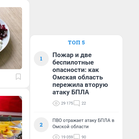
ТОП 5
Пожар и две
1
беспилотные
опасности: как
Омская область
пережила вторую
атаку БПЛА
29 175
22
ПВО отражает атаку БПЛА в
2
Омской области
19 059
90