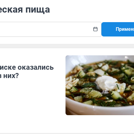
еская пища
Примен
писке оказались
з них?