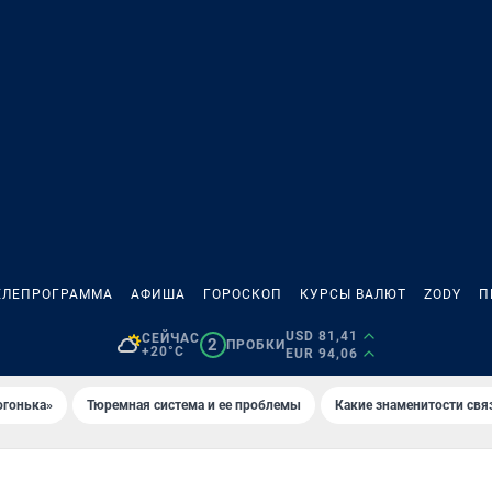
ЕЛЕПРОГРАММА
АФИША
ГОРОСКОП
КУРСЫ ВАЛЮТ
ZODY
П
USD 81,41
СЕЙЧАС
2
ПРОБКИ
+20°C
EUR 94,06
огонька»
Тюремная система и ее проблемы
Какие знаменитости свя