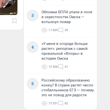
Обломки БПЛА упали в поле
3
в окрестностях Омска —
вспыхнул пожар
17 839
39
«У меня в огороде больше
4
растет»: репортаж с самой
провальной «Флоры» в
истории Омска
13 506
41
Российскому образованию
5
конец? В стране растет число
стобалльников ЕГЭ — почему
это не повод для радости
13 351
82