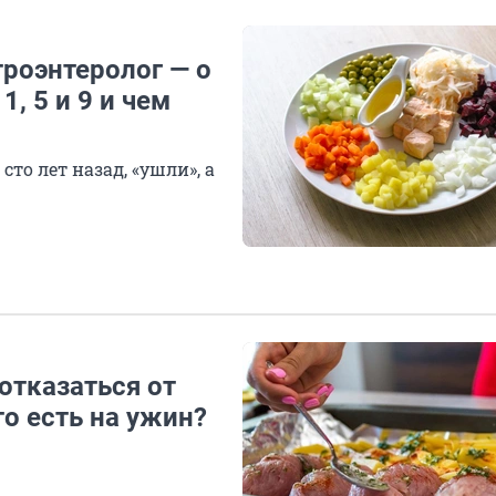
троэнтеролог — о
, 5 и 9 и чем
то лет назад, «ушли», а
отказаться от
то есть на ужин?