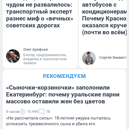
чудом не развалилось:
автобусов с
транспортный эксперт
кондиционерам
разнес миф о «вечных»
Почему Красно
советских дорогах
оказался круче
(почти во всём)
Олег Арефьев
Блогер, предприниматель,
Сергей Энквист
владелец в транспортном
бизнесе
РЕКОМЕНДУЕМ
«Сыночки-корзиночки» заполонили
Екатеринбург: почему уральские парни
массово оставили жен без цветов
8 часов
10 999
78
«Не рассчитала силы»: 18-летняя ужурка пыталась
успокоить трехмесячного сына и убила его