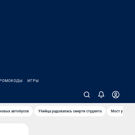
РОМОКОДЫ
ИГРЫ
 новых автобусов
Убийца радовалась смерти студента
Мост у Телеце