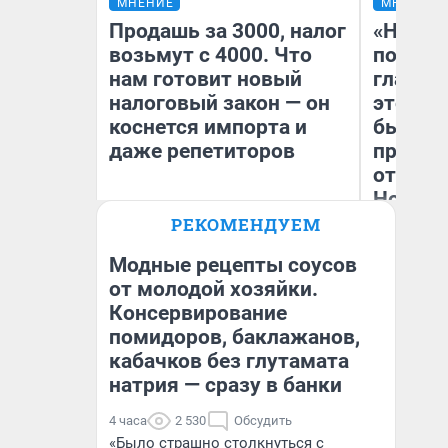
МНЕНИЕ
МНЕНИЕ
Продашь за 3000, налог
«Никог
возьмут с 4000. Что
победи
нам готовит новый
главны
налоговый закон — он
этого г
коснется импорта и
бьет р
даже репетиторов
прокат
отзыв 
Нолана
РЕКОМЕНДУЕМ
Ст
Анастасия Завгородняя
Эк
Модные рецепты соусов
от молодой хозяйки.
Консервирование
помидоров, баклажанов,
кабачков без глутамата
натрия — сразу в банки
4 часа
2 530
Обсудить
«Было страшно столкнуться с