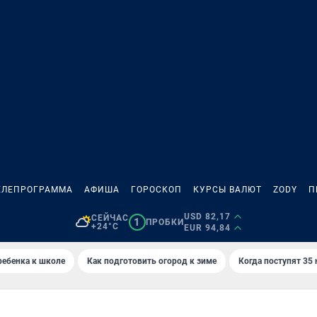
ЕЛЕПРОГРАММА
АФИША
ГОРОСКОП
КУРСЫ ВАЛЮТ
ZODY
П
USD 82,17
СЕЙЧАС
1
ПРОБКИ
+24°C
EUR 94,84
ребенка к школе
Как подготовить огород к зиме
Когда поступят 35