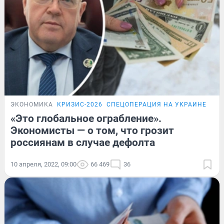
ЭКОНОМИКА
КРИЗИС-2026
СПЕЦОПЕРАЦИЯ НА УКРАИНЕ
ПО
«Это глобальное ограбление».
Экономисты — о том, что грозит
россиянам в случае дефолта
10 апреля, 2022, 09:00
66 469
36