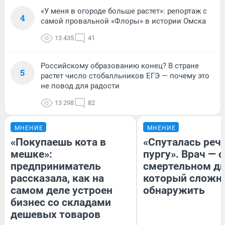
«У меня в огороде больше растет»: репортаж с
4
самой провальной «Флоры» в истории Омска
13 435
41
Российскому образованию конец? В стране
5
растет число стобалльников ЕГЭ — почему это
не повод для радости
13 298
82
МНЕНИЕ
МНЕНИЕ
«Покупаешь кота в
«Спуталась речь
мешке»:
пургу». Врач — о
предприниматель
смертельном ди
рассказала, как на
который сложн
самом деле устроен
обнаружить
бизнес со складами
дешевых товаров