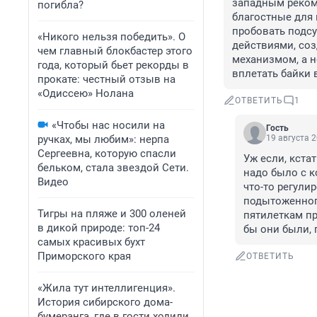
западным рекоме
погибла?
благостные для 
пробовать подсун
«Никого нельзя победить». О
действиями, со
чем главный блокбастер этого
механизмом, а 
года, который бьет рекорды в
вплетать байки 
прокате: честный отзыв на
«Одиссею» Нолана
ОТВЕТИТЬ
1
«Чтобы нас носили на
Гость
ручках, мы любим»: нерпа
19 августа 2
Сергеевна, которую спасли
Уж если, кстат
бельком, стала звездой Сети.
надо было с к
Видео
что-то регулир
подытоженного
Тигры на пляже и 300 оленей
пятилеткам пр
в дикой природе: топ-24
бы они были, 
самых красивых бухт
Приморского края
ОТВЕТИТЬ
«Жила тут интеллигенция».
История сибирского дома-
бумеранга, где в гости ходили