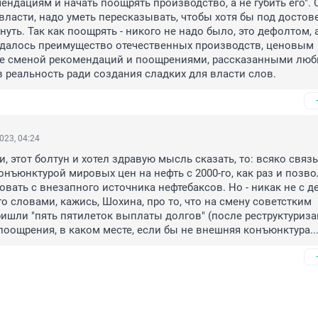
ндациям и начать поощрять производство, а не губить его". С
власти, надо уметь пересказывать, чтобы хотя бы под достове
уть. Так как поощрять - никого не надо было, это дефолтом, а
здалось преимущество отечественных производств, ценовым 
не сменой рекомендаций и поощрениями, рассказанными люб
в реальность ради создания сладких для власти слов.
023, 04:24
и, этот болтун и хотел здравую мысль сказать, то: всяко связы
онъюнктурой мировых цен на нефть с 2000-го, как раз и позв
овать с внезапного источника нефтебаксов. Но - никак не с де
 словами, кажись, Шохина, про то, что на смену советстким 
ишли "пять пятилеток выплаты долгов" (после реструктуризаци
поощрения, в каком месте, если бы не внешняя конъюнктура..