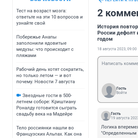
ПЕРЕЙТИ К ПУ
2 комме
Тест на возраст мозга:
ответьте на эти 10 вопросов и
узнайте свой
История повтор
России дефолт 
Побережье Анапы
годом
заполонили ядовитые
медузы: что происходит с
18 августа 2023, 09:00
пляжами
Рабочий день хотят сократить,
но только летом — и вот
почему. Новости 7 августа
Гость
Войти
Звездные гости в 500-
летнем соборе: Криштиану
Роналду готовится сыграть
свадьбу века на Мадейре
Гость
19 августа 2023
Логика вперемеж
Тело россиянки нашли во
"Определенным п
Французских Альпах. Как она