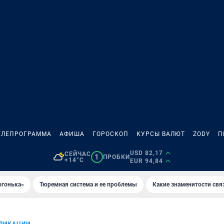
ЕЛЕПРОГРАММА
АФИША
ГОРОСКОП
КУРСЫ ВАЛЮТ
ZODY
П
USD 82,17
СЕЙЧАС
1
ПРОБКИ
+14°C
EUR 94,84
огонька»
Тюремная система и ее проблемы
Какие знаменитости свя