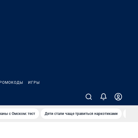
РОМОКОДЫ
ИГРЫ
заны с Омском: тест
Дети стали чаще травиться наркотиками
Появя