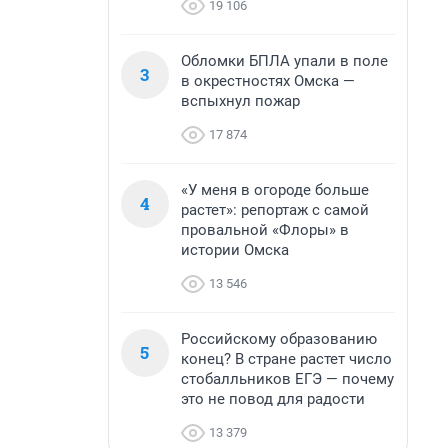
19 106
Обломки БПЛА упали в поле
3
в окрестностях Омска —
вспыхнул пожар
17 874
«У меня в огороде больше
4
растет»: репортаж с самой
провальной «Флоры» в
истории Омска
13 546
Российскому образованию
5
конец? В стране растет число
стобалльников ЕГЭ — почему
это не повод для радости
13 379