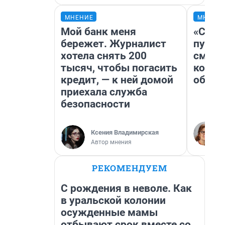
МНЕНИЕ
МНЕНИ
Мой банк меня
«Спут
бережет. Журналист
пургу»
хотела снять 200
смерт
тысяч, чтобы погасить
котор
кредит, — к ней домой
обнар
приехала служба
безопасности
Ксения Владимирская
Автор мнения
РЕКОМЕНДУЕМ
С рождения в неволе. Как
в уральской колонии
осужденные мамы
отбывают срок вместе со