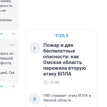
казки, 
рность 
 не 
ителем 
+0
–0
ТОП 5
Пожар и две
1
беспилотные
вать ее 
опасности: как
олившей 
Омская область
фолта, 
пережила вторую
и). Где 
атаку БПЛА
.
29 248
+0
–0
ПВО отражает атаку БПЛА в
2
Омской области