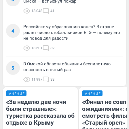
Омска — вспыхнул пожар
18 048
41
Российскому образованию конец? В стране
4
растет число стобалльников ЕГЭ — почему это
не повод для радости
13 601
82
В Омской области объявили беспилотную
5
опасность в пятый раз
11 997
33
МНЕНИЕ
МНЕНИЕ
«За неделю две ночи
«Финал не совпа
были страшные»:
ожиданиями»: с
туристка рассказала об
смотреть филь
отдыхе в Крыму
«Старый орел» 