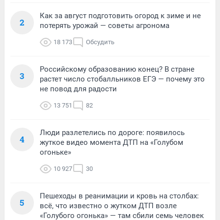
Как за август подготовить огород к зиме и не
2
потерять урожай — советы агронома
18 173
Обсудить
Российскому образованию конец? В стране
3
растет число стобалльников ЕГЭ — почему это
не повод для радости
13 751
82
Люди разлетелись по дороге: появилось
4
жуткое видео момента ДТП на «Голубом
огоньке»
10 927
30
Пешеходы в реанимации и кровь на столбах:
5
всё, что известно о жутком ДТП возле
«Голубого огонька» — там сбили семь человек