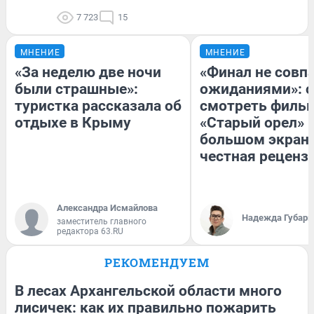
7 723
15
МНЕНИЕ
МНЕНИЕ
«За неделю две ночи
«Финал не совпа
были страшные»:
ожиданиями»: с
туристка рассказала об
смотреть филь
отдыхе в Крыму
«Старый орел» 
большом экран
честная реценз
Александра Исмайлова
Надежда Губарь
заместитель главного
редактора 63.RU
РЕКОМЕНДУЕМ
В лесах Архангельской области много
лисичек: как их правильно пожарить