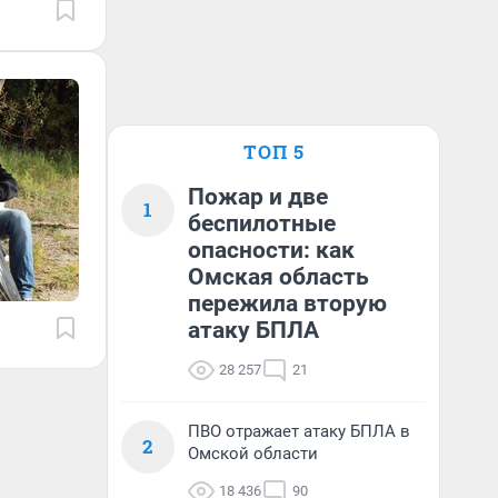
ТОП 5
Пожар и две
1
беспилотные
опасности: как
Омская область
пережила вторую
атаку БПЛА
28 257
21
ПВО отражает атаку БПЛА в
2
Омской области
18 436
90