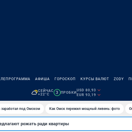
ЕЛЕПРОГРАММА
АФИША
ГОРОСКОП
КУРСЫ ВАЛЮТ
ZODY
П
USD 80,93
СЕЙЧАС
3
ПРОБКИ
+22°C
EUR 93,19
es заработал под Омском
Как Омск пережил мощный ливень: фото
О
едлагают рожать ради квартиры