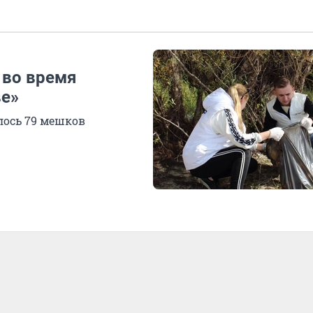
 во время
ве»
лось 79 мешков