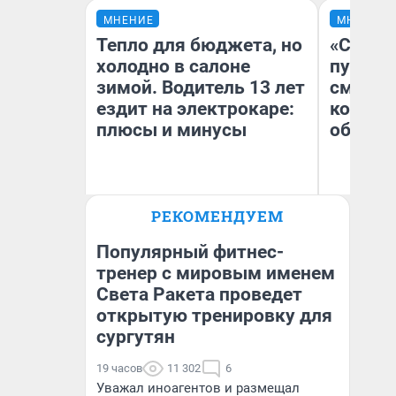
МНЕНИЕ
МНЕНИЕ
Тепло для бюджета, но
«Спутал
холодно в салоне
пургу».
зимой. Водитель 13 лет
смерте
ездит на электрокаре:
которы
плюсы и минусы
обнару
Ир
РЕКОМЕНДУЕМ
Гл
Денис Дедюхин
«Р
Во
Популярный фитнес-
тренер с мировым именем
Света Ракета проведет
открытую тренировку для
сургутян
19 часов
11 302
6
Уважал иноагентов и размещал