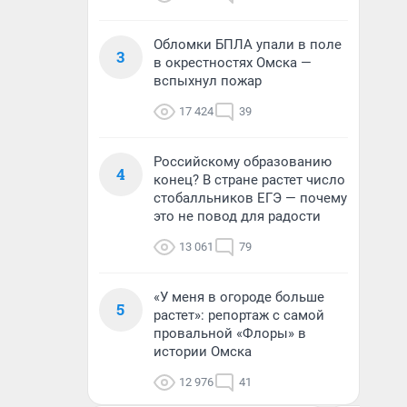
Обломки БПЛА упали в поле
3
в окрестностях Омска —
вспыхнул пожар
17 424
39
Российскому образованию
4
конец? В стране растет число
стобалльников ЕГЭ — почему
это не повод для радости
13 061
79
«У меня в огороде больше
5
растет»: репортаж с самой
провальной «Флоры» в
истории Омска
12 976
41