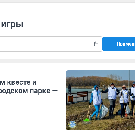
 игры
Примен
м квесте и
родском парке —