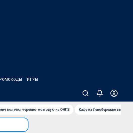
РОМОКОДЫ
ИГРЫ
мич получил черепно-мозговую на ОНПЗ
Кафе на Левобережье выгорело