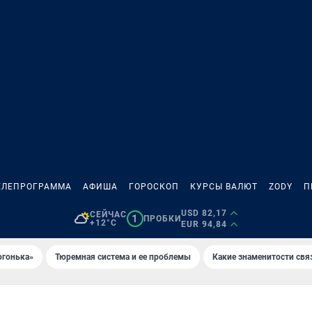
ЕЛЕПРОГРАММА
АФИША
ГОРОСКОП
КУРСЫ ВАЛЮТ
ZODY
П
USD 82,17
СЕЙЧАС
1
ПРОБКИ
+12°C
EUR 94,84
огонька»
Тюремная система и ее проблемы
Какие знаменитости свя