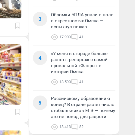
Обломки БПЛА упали в поле
3
в окрестностях Омска —
вспыхнул пожар
17 909
41
«У меня в огороде больше
4
растет»: репортаж с самой
провальной «Флоры» в
истории Омска
13 590
41
Российскому образованию
5
конец? В стране растет число
стобалльников ЕГЭ — почему
это не повод для радости
13 413
82